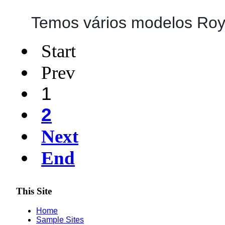
Temos vários modelos Roya
Start
Prev
1
2
Next
End
This Site
Home
Sample Sites