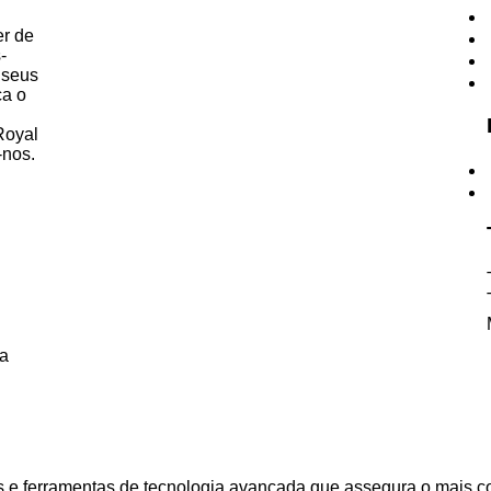
r de
-
 seus
ca o
Royal
-nos.
na
 ferramentas de tecnologia avançada que assegura o mais com