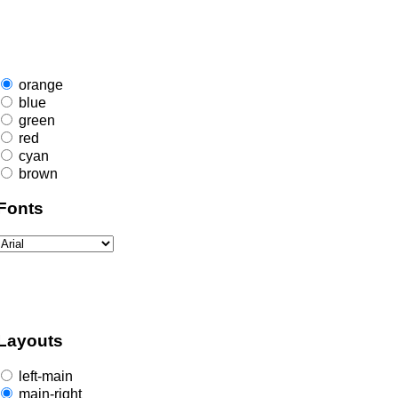
orange
blue
green
red
cyan
brown
Fonts
Layouts
left-main
main-right