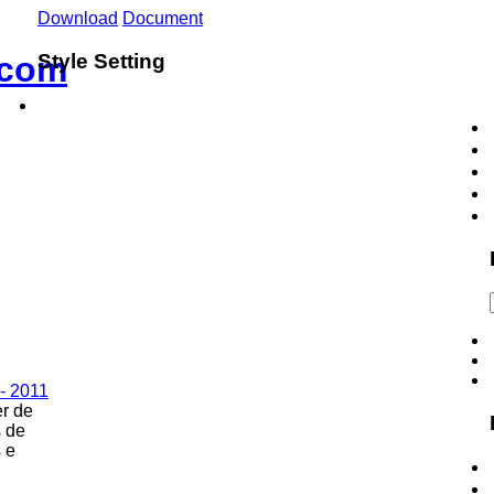
Download
Document
Style Setting
r de
s de
 e