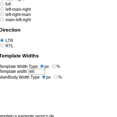
full
left-main-right
left-right-main
main-left-right
Direction
LTR
RTL
Template Widths
Template Width Type
px
%
Template width
MainBody Width Type
px
%
pleto e exigente serviço de