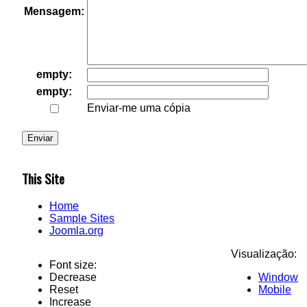
Mensagem:
empty:
empty:
Enviar-me uma cópia
Enviar
This Site
Home
Sample Sites
Joomla.org
Visualização:
Font size:
Decrease
Window
Reset
Mobile
Increase