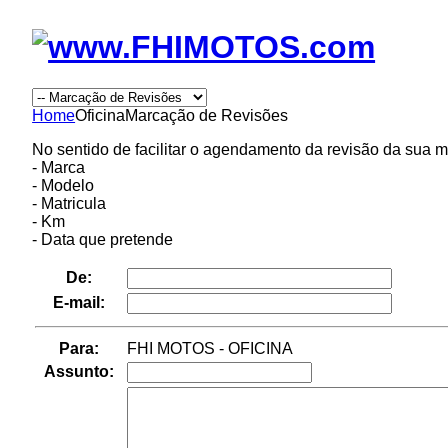
Home
Oficina
Marcação de Revisões
No sentido de facilitar o agendamento da revisão da sua m
- Marca
- Modelo
- Matricula
- Km
- Data que pretende
De:
E-mail:
Para:
FHI MOTOS - OFICINA
Assunto: