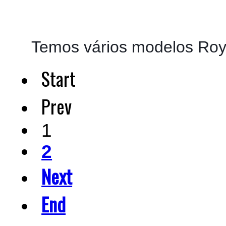
Temos vários modelos Roya
Start
Prev
1
2
Next
End